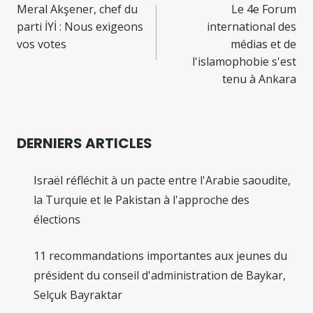
de
Meral Akşener, chef du
Le 4e Forum
parti İYİ : Nous exigeons
international des
l’article
vos votes
médias et de
l'islamophobie s'est
tenu à Ankara
DERNIERS ARTICLES
Israël réfléchit à un pacte entre l'Arabie saoudite,
la Turquie et le Pakistan à l'approche des
élections
11 recommandations importantes aux jeunes du
président du conseil d'administration de Baykar,
Selçuk Bayraktar