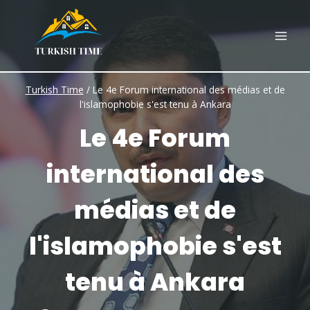
Skip
to
content
Turkish Time
/
Le 4e Forum international des médias et de
l'islamophobie s'est tenu à Ankara
Le 4e Forum
international des
médias et de
l'islamophobie s'est
tenu à Ankara