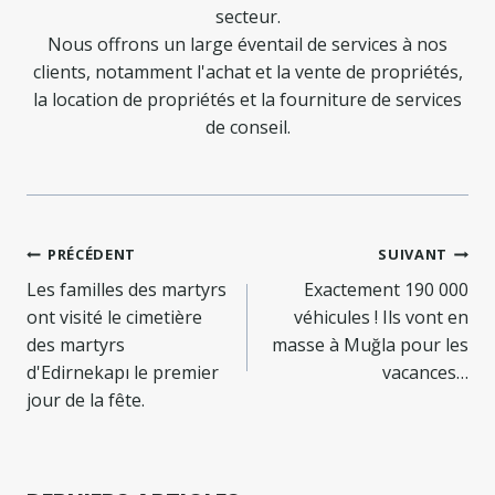
secteur.
Nous offrons un large éventail de services à nos
clients, notamment l'achat et la vente de propriétés,
la location de propriétés et la fourniture de services
de conseil.
Navigation
PRÉCÉDENT
SUIVANT
de
Les familles des martyrs
Exactement 190 000
ont visité le cimetière
véhicules ! Ils vont en
l’article
des martyrs
masse à Muğla pour les
d'Edirnekapı le premier
vacances…
jour de la fête.