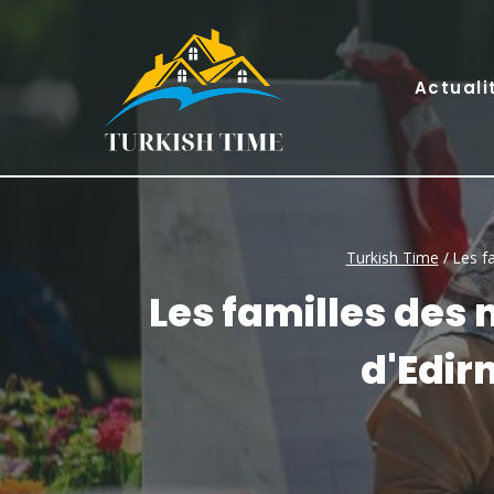
Skip
to
content
Actuali
Turkish Time
/
Les fa
Les familles des 
d'Edirn