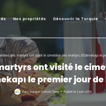
tés
Nos propriétés
Découvrir la Turquie
milles des martyrs ont visité le cimetière des martyrs d'Edirnekapı le pr
martyrs ont visité le cim
ekapı le premier jour de 
Par
L'équipe Turkish Time
Publié le
2 juin 2026