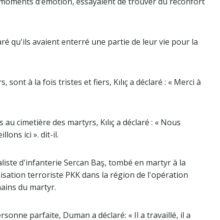
s moments d’émotion, essayaient de trouver du réconfort
aré qu'ils avaient enterré une partie de leur vie pour la
sont à la fois tristes et fiers, Kılıç a déclaré : « Merci à
 au cimetière des martyrs, Kılıç a déclaré : « Nous
ons ici ». dit-il.
liste d'infanterie Sercan Baş, tombé en martyr à la
isation terroriste PKK dans la région de l'opération
mains du martyr.
onne parfaite, Duman a déclaré: « Il a travaillé, il a