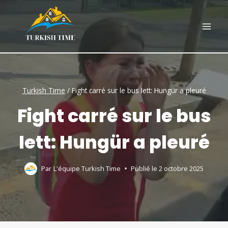
Skip
to
content
Turkish Time
/
Fight carré sur le bus Iett: Hungür a pleuré
Fight carré sur le bus
Iett: Hungür a pleuré
Par
L'équipe Turkish Time
Publié le
2 octobre 2025