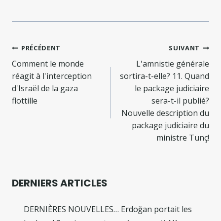
Navigation
PRÉCÉDENT
SUIVANT
de
Comment le monde
L'amnistie générale
réagit à l'interception
sortira-t-elle? 11. Quand
l’article
d'Israël de la gaza
le package judiciaire
flottille
sera-t-il publié?
Nouvelle description du
package judiciaire du
ministre Tunç!
DERNIERS ARTICLES
DERNIÈRES NOUVELLES… Erdoğan portait les