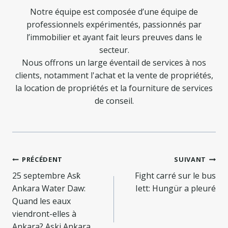
Notre équipe est composée d’une équipe de
professionnels expérimentés, passionnés par
l’immobilier et ayant fait leurs preuves dans le
secteur.
Nous offrons un large éventail de services à nos
clients, notamment l'achat et la vente de propriétés,
la location de propriétés et la fourniture de services
de conseil.
Navigation
PRÉCÉDENT
SUIVANT
de
25 septembre Ask̇
Fight carré sur le bus
Ankara Water Daw:
Iett: Hungür a pleuré
l’article
Quand les eaux
viendront-elles à
Ankara? Aski Ankara