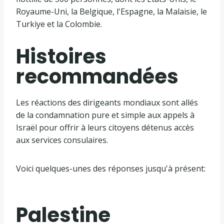
Royaume-Uni, la Belgique, l'Espagne, la Malaisie, le
Turkiye et la Colombie.
Histoires
recommandées
L
f
Les réactions des dirigeants mondiaux sont allés
i
i
de la condamnation pure et simple aux appels à
s
n
Israël pour offrir à leurs citoyens détenus accès
t
d
aux services consulaires.
e
e
d
l
Voici quelques-unes des réponses jusqu'à présent:
e
i
4
s
é
t
Palestine
l
e