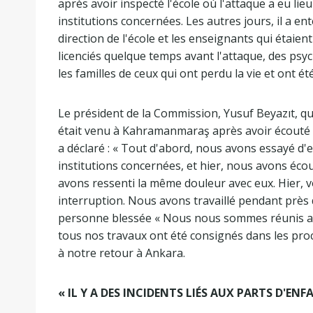
après avoir inspecté l'école où l'attaque a eu lie
institutions concernées. Les autres jours, il a e
direction de l'école et les enseignants qui étaie
licenciés quelque temps avant l'attaque, des psych
les familles de ceux qui ont perdu la vie et ont ét
Le président de la Commission, Yusuf Beyazıt, qui 
était venu à Kahramanmaraş après avoir écouté d
a déclaré : « Tout d'abord, nous avons essayé d'e
institutions concernées, et hier, nous avons écou
avons ressenti la même douleur avec eux. Hier, 
interruption. Nous avons travaillé pendant près d
personne blessée « Nous nous sommes réunis ave
tous nos travaux ont été consignés dans les pr
à notre retour à Ankara.
« IL Y A DES INCIDENTS LIÉS AUX PARTS D'E