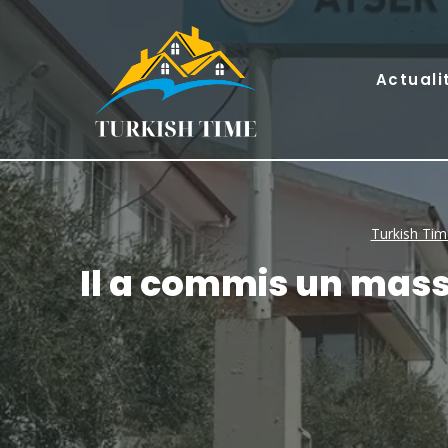
Skip
to
content
Actuali
Turkish Tim
Il a commis un massac