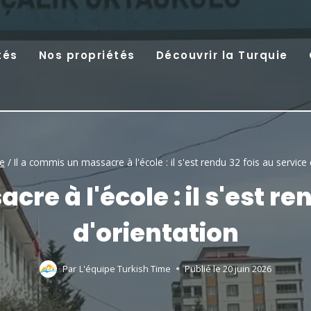
tés
Nos propriétés
Découvrir la Turquie
e
/
Il a commis un massacre à l'école : il s'est rendu 32 fois au service 
re à l'école : il s'est re
d'orientation
Par
L'équipe Turkish Time
Publié le
20 juin 2026