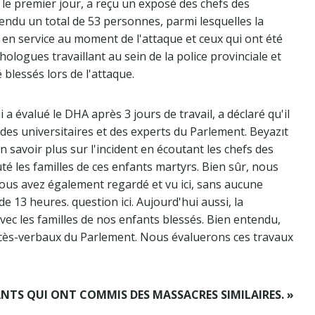
u le premier jour, a reçu un exposé des chefs des
ntendu un total de 53 personnes, parmi lesquelles la
nt en service au moment de l'attaque et ceux qui ont été
ologues travaillant au sein de la police provinciale et
é blessés lors de l'attaque.
a évalué le DHA après 3 jours de travail, a déclaré qu'il
es universitaires et des experts du Parlement. Beyazıt
n savoir plus sur l'incident en écoutant les chefs des
té les familles de ces enfants martyrs. Bien sûr, nous
vous avez également regardé et vu ici, sans aucune
e 13 heures. question ici. Aujourd'hui aussi, la
c les familles de nos enfants blessés. Bien entendu,
ocès-verbaux du Parlement. Nous évaluerons ces travaux
NFANTS QUI ONT COMMIS DES MASSACRES SIMILAIRES. »