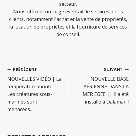
secteur.
Nous offrons un large éventail de services à nos
clients, notamment l'achat et la vente de propriétés,
la location de propriétés et la fourniture de services
de conseil.
Navigation
PRÉCÉDENT
SUIVANT
de
NOUVELLES VIDÉO | La
NOUVELLE BASE
température monte !
AÉRIENNE DANS LA
l’article
Les créatures sous-
MER ÉGÉE || Il a été
marines sont
installé à Dalaman !
menacées…