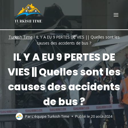
Skip
to
content
Turkish Time
/
IL Y A EU 9 PERTES DE VIES || Quelles sont les
causes des accidents de bus ?
IL Y A EU 9 PERTES DE
VIES || Quelles sont les
causes des accidents
de bus ?
Par
L'équipe Turkish Time
Publié le
20 août 2024