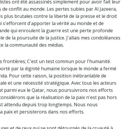
listes ont été assassinés simplement pour avoir fait leur
s de conflit au monde. Les pertes subies par Al Jazeera,
s plus brutales contre la liberté de la presse et le droit
i s'efforcent d'apporter la vérité au monde et de
ande qui enroulent la guerre est une perte profonde
de la poursuite de la justice. J'allais mes condoléances
oute la communauté des médias.
es frontières; C'est un test commun pour l'humanité.
porté par la dignité humaine lorsque le monde a fermé
nda. Pour cette raison, la position inébranlable de
ale et une nécessité stratégique. Avec tous les acteurs
out parmi eux le Qatar, nous poursuivrons nos efforts
onsidérons que la réalisation de la paix n'est pas hors
 est attendu depuis trop longtemps. Nous nous
la paix et persisterons dans nos efforts.
ures et de ceux qui se sont détournés de la cruauté à