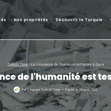
tés
Nos propriétés
Découvrir la Turquie
Turkish Time
/
La conscience de l'humanité est testée à Gaza
nce de l'humanité est te
Par
L'équipe Turkish Time
Publié le
14 août 2025