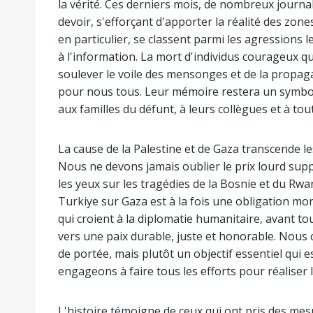
la vérité. Ces derniers mois, de nombreux journa
devoir, s'efforçant d'apporter la réalité des zone
en particulier, se classent parmi les agressions le
à l'information. La mort d'individus courageux qu
soulever le voile des mensonges et de la propag
pour nous tous. Leur mémoire restera un symbole 
aux familles du défunt, à leurs collègues et à t
La cause de la Palestine et de Gaza transcende l
Nous ne devons jamais oublier le prix lourd sup
les yeux sur les tragédies de la Bosnie et du Rwa
Turkiye sur Gaza est à la fois une obligation mor
qui croient à la diplomatie humanitaire, avant t
vers une paix durable, juste et honorable. Nous c
de portée, mais plutôt un objectif essentiel qui
engageons à faire tous les efforts pour réaliser 
L'histoire témoigne de ceux qui ont pris des mes