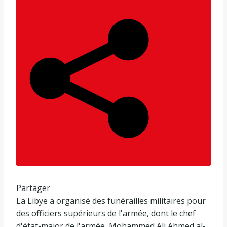
é
l
e
2
7
d
é
c
e
m
b
r
e
2
0
Partager
2
La Libye a organisé des funérailles militaires pour
5
des officiers supérieurs de l'armée, dont le chef
d'état-major de l'armée, Mohammed Ali Ahmed al-