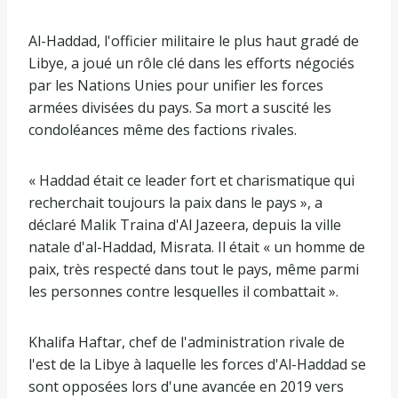
d
l
e
i
Al-Haddad, l'officier militaire le plus haut gradé de
4
s
Libye, a joué un rôle clé dans les efforts négociés
é
t
par les Nations Unies pour unifier les forces
l
e
armées divisées du pays. Sa mort a suscité les
é
condoléances même des factions rivales.
m
e
« Haddad était ce leader fort et charismatique qui
n
recherchait toujours la paix dans le pays », a
t
déclaré Malik Traina d'Al Jazeera, depuis la ville
s
natale d'al-Haddad, Misrata. Il était « un homme de
paix, très respecté dans tout le pays, même parmi
les personnes contre lesquelles il combattait ».
Khalifa Haftar, chef de l'administration rivale de
l'est de la Libye à laquelle les forces d'Al-Haddad se
sont opposées lors d'une avancée en 2019 vers