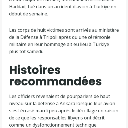
Haddad, tué dans un accident d'avion à Turkiye en
début de semaine.
Les corps de huit victimes sont arrivés au ministère
de la Défense à Tripoli après qu'une cérémonie
militaire en leur hommage ait eu lieu à Turkiye
plus tôt samedi.
Histoires
recommandées
l
f
Les officiers revenaient de pourparlers de haut
i
i
niveau sur la défense à Ankara lorsque leur avion
s
n
s'est écrasé mardi peu après le décollage en raison
t
d
de ce que les responsables libyens ont décrit
e
e
comme un dysfonctionnement technique.