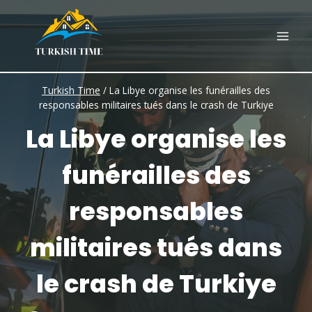
Skip
to
content
Turkish Time
/
La Libye organise les funérailles des
responsables militaires tués dans le crash de Turkiye
La Libye organise les
funérailles des
responsables
militaires tués dans
le crash de Turkiye