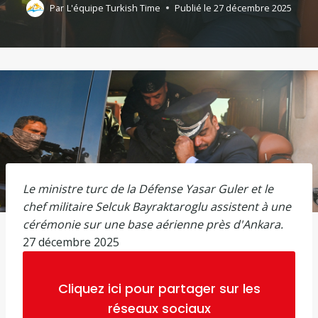
Par
L'équipe Turkish Time
Publié le
27 décembre 2025
Le ministre turc de la Défense Yasar Guler et le
chef militaire Selcuk Bayraktaroglu assistent à une
cérémonie sur une base aérienne près d'Ankara.
P
27 décembre 2025
u
b
Cliquez ici pour partager sur les
l
réseaux sociaux
i