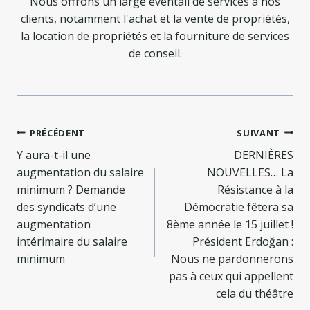
Nous offrons un large éventail de services à nos
clients, notamment l'achat et la vente de propriétés,
la location de propriétés et la fourniture de services
de conseil.
Navigation
PRÉCÉDENT
SUIVANT
de
Y aura-t-il une
DERNIÈRES
augmentation du salaire
NOUVELLES… La
l’article
minimum ? Demande
Résistance à la
des syndicats d’une
Démocratie fêtera sa
augmentation
8ème année le 15 juillet !
intérimaire du salaire
Président Erdoğan :
minimum
Nous ne pardonnerons
pas à ceux qui appellent
cela du théâtre