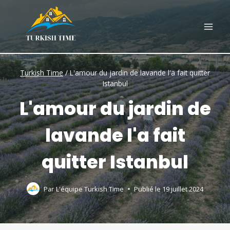
Skip
to
content
Turkish Time
/
L'amour du jardin de lavande l'a fait quitter
Istanbul
L'amour du jardin de
lavande l'a fait
quitter Istanbul
Par
L'équipe Turkish Time
Publié le
19 juillet 2024