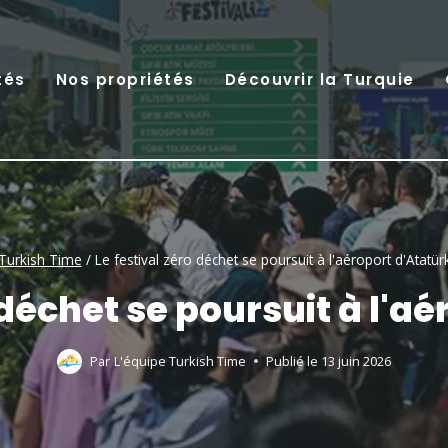
tés
Nos propriétés
Découvrir la Turquie
Turkish Time
/
Le festival zéro déchet se poursuit à l'aéroport d'Atatür
 déchet se poursuit à l'a
Par
L'équipe Turkish Time
Publié le
13 juin 2026