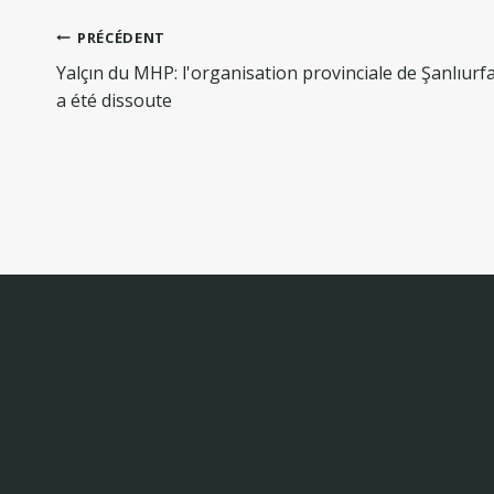
Navigation
PRÉCÉDENT
de
Yalçın du MHP: l'organisation provinciale de Şanlıurf
l’article
a été dissoute