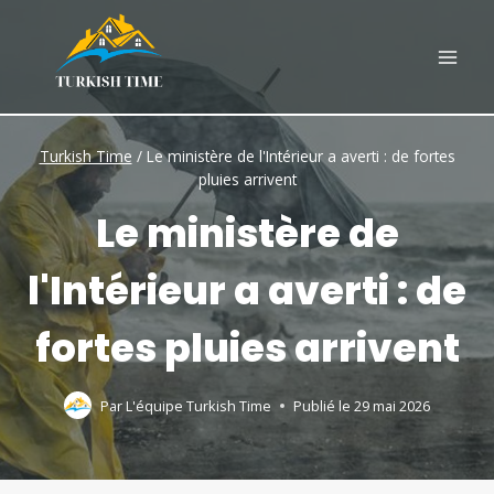
Skip
to
content
Turkish Time
/
Le ministère de l'Intérieur a averti : de fortes
pluies arrivent
Le ministère de
l'Intérieur a averti : de
fortes pluies arrivent
Par
L'équipe Turkish Time
Publié le
29 mai 2026