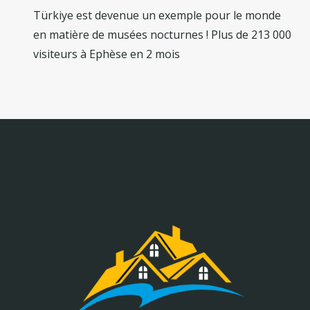
Türkiye est devenue un exemple pour le monde
en matière de musées nocturnes ! Plus de 213 000
visiteurs à Ephèse en 2 mois