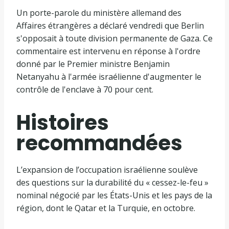
Un porte-parole du ministère allemand des
Affaires étrangères a déclaré vendredi que Berlin
s'opposait à toute division permanente de Gaza. Ce
commentaire est intervenu en réponse à l'ordre
donné par le Premier ministre Benjamin
Netanyahu à l'armée israélienne d'augmenter le
contrôle de l'enclave à 70 pour cent.
Histoires
recommandées
l
f
L’expansion de l’occupation israélienne soulève
i
i
des questions sur la durabilité du « cessez-le-feu »
s
n
nominal négocié par les États-Unis et les pays de la
t
d
région, dont le Qatar et la Turquie, en octobre.
e
e