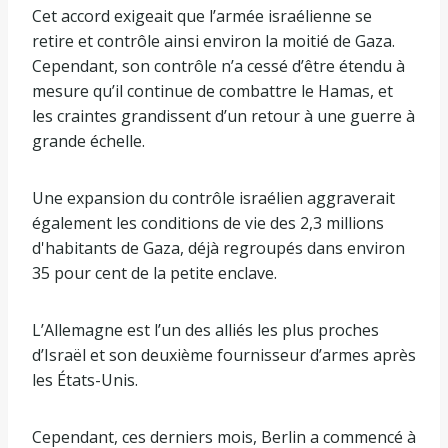
d
l
Cet accord exigeait que l’armée israélienne se
e
i
retire et contrôle ainsi environ la moitié de Gaza.
3
s
Cependant, son contrôle n’a cessé d’être étendu à
é
t
mesure qu’il continue de combattre le Hamas, et
l
e
les craintes grandissent d’un retour à une guerre à
é
grande échelle.
m
e
Une expansion du contrôle israélien aggraverait
n
également les conditions de vie des 2,3 millions
t
d'habitants de Gaza, déjà regroupés dans environ
s
35 pour cent de la petite enclave.
L’Allemagne est l’un des alliés les plus proches
d’Israël et son deuxième fournisseur d’armes après
les États-Unis.
Cependant, ces derniers mois, Berlin a commencé à