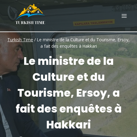
Skip
to
content
Turkish Time
/
Le ministre de la Culture et du Tourisme, Ersoy,
a fait des enquêtes à Hakkari
Le ministre de la
Culture et du
Tourisme, Ersoy, a
fait des enquêtes à
Hakkari