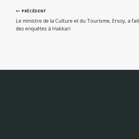
Navigation
PRÉCÉDENT
de
Le ministre de la Culture et du Tourisme, Ersoy, a fai
l’article
des enquêtes à Hakkari