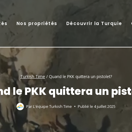
tés
Nos propriétés
Découvrir la Turquie
Turkish Time
/
Quand le PKK quittera un pistolet?
d le PKK quittera un pist
Par
L'équipe Turkish Time
Publié le
4 juillet 2025