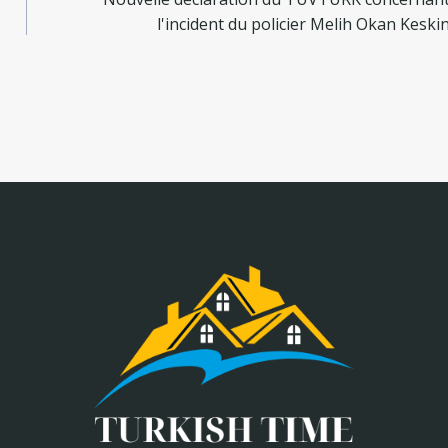
l'incident du policier Melih Okan Keski