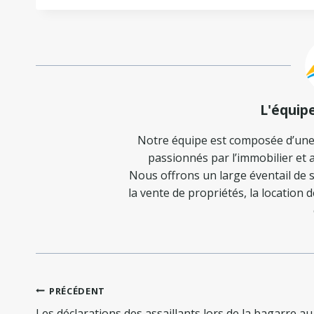
L'équip
Notre équipe est composée d’une
passionnés par l’immobilier et a
Nous offrons un large éventail de s
la vente de propriétés, la location 
Navigation
PRÉCÉDENT
de
Les déclarations des assaillants lors de la bagarre au