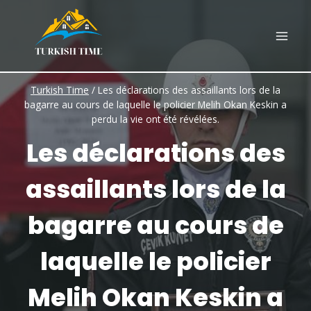
Skip
to
content
Turkish Time
/
Les déclarations des assaillants lors de la
bagarre au cours de laquelle le policier Melih Okan Keskin a
perdu la vie ont été révélées.
Les déclarations des
assaillants lors de la
bagarre au cours de
laquelle le policier
Melih Okan Keskin a