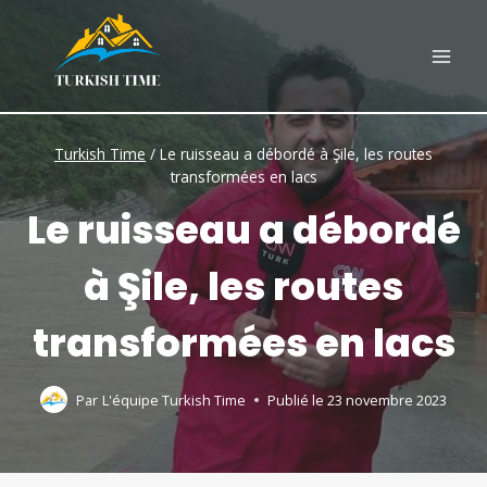
Skip
to
content
Turkish Time
/
Le ruisseau a débordé à Şile, les routes
transformées en lacs
Le ruisseau a débordé
à Şile, les routes
transformées en lacs
Par
L'équipe Turkish Time
Publié le
23 novembre 2023