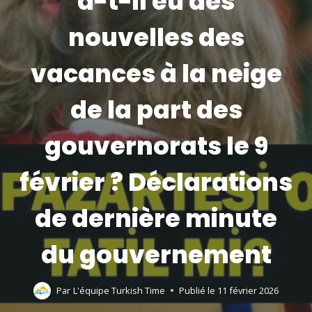
a-t-il eu des
nouvelles des
vacances à la neige
de la part des
gouvernorats le 9
février ? Déclarations
de dernière minute
du gouvernement
Par
L'équipe Turkish Time
Publié le
11 février 2026