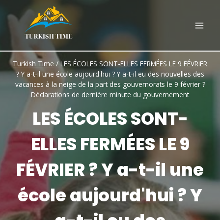
Skip
to
content
Turkish Time
/
LES ÉCOLES SONT-ELLES FERMÉES LE 9 FÉVRIER
? Y a-t-il une école aujourd'hui ? Y a-t-il eu des nouvelles des
vacances à la neige de la part des gouvernorats le 9 février ?
Déclarations de dernière minute du gouvernement
LES ÉCOLES SONT-
ELLES FERMÉES LE 9
FÉVRIER ? Y a-t-il une
école aujourd'hui ? Y