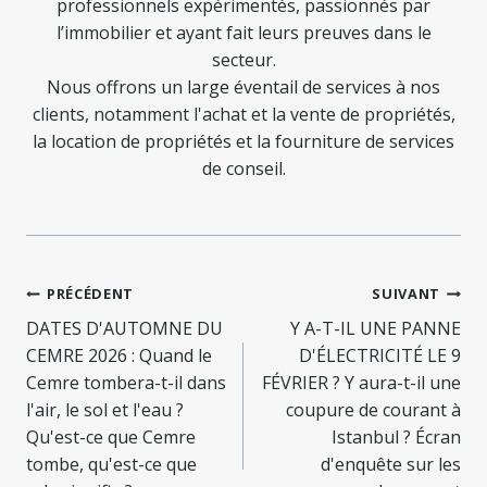
professionnels expérimentés, passionnés par
l’immobilier et ayant fait leurs preuves dans le
secteur.
Nous offrons un large éventail de services à nos
clients, notamment l'achat et la vente de propriétés,
la location de propriétés et la fourniture de services
de conseil.
Navigation
PRÉCÉDENT
SUIVANT
de
DATES D'AUTOMNE DU
Y A-T-IL UNE PANNE
CEMRE 2026 : Quand le
D'ÉLECTRICITÉ LE 9
l’article
Cemre tombera-t-il dans
FÉVRIER ? Y aura-t-il une
l'air, le sol et l'eau ?
coupure de courant à
Qu'est-ce que Cemre
Istanbul ? Écran
tombe, qu'est-ce que
d'enquête sur les