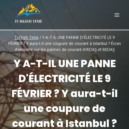
Skip
to
content
Turkish Time
/
Y A-T-IL UNE PANNE D'ÉLECTRICITÉ LE 9
FÉVRIER ? Y aura-t-il une coupure de courant à Istanbul ? Écran
d'enquête sur les pannes de courant AYEDAŞ et BEDAŞ
Y A-T-IL UNE PANNE
D'ÉLECTRICITÉ LE 9
FÉVRIER ? Y aura-t-il
une coupure de
courant à Istanbul ?