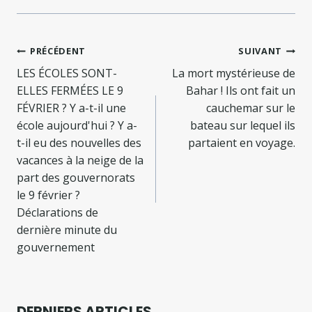
Navigation
PRÉCÉDENT
SUIVANT
de
LES ÉCOLES SONT-
La mort mystérieuse de
ELLES FERMÉES LE 9
Bahar ! Ils ont fait un
l’article
FÉVRIER ? Y a-t-il une
cauchemar sur le
école aujourd'hui ? Y a-
bateau sur lequel ils
t-il eu des nouvelles des
partaient en voyage.
vacances à la neige de la
part des gouvernorats
le 9 février ?
Déclarations de
dernière minute du
gouvernement
DERNIERS ARTICLES