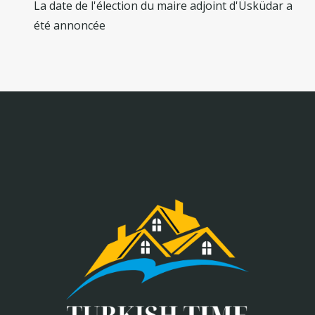
La date de l'élection du maire adjoint d'Üsküdar a
été annoncée