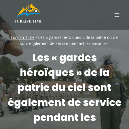
Skip
to
content
Turkish Time
/
Les « gardes héroïques » de la patrie du ciel
sont également de service pendant les vacances.
Les « gardes
héroïques » de la
patrie du ciel sont
également de service
pendant les