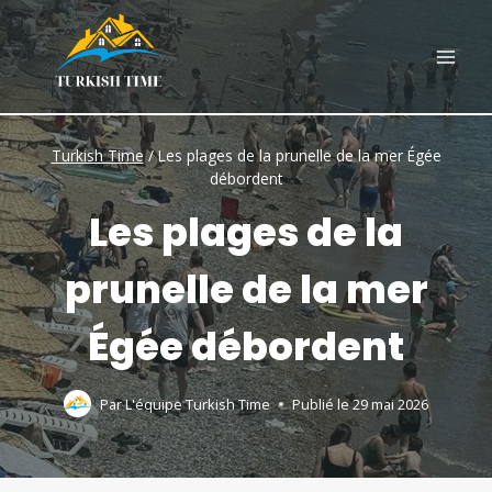
Skip
to
content
Turkish Time
/
Les plages de la prunelle de la mer Égée
débordent
Les plages de la
prunelle de la mer
Égée débordent
Par
L'équipe Turkish Time
Publié le
29 mai 2026