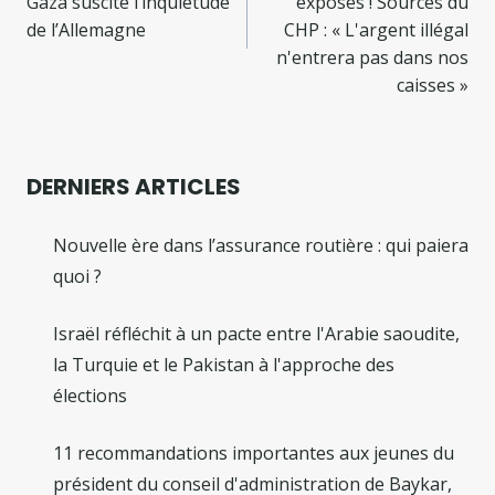
l’article
Gaza suscite l’inquiétude
exposés ! Sources du
de l’Allemagne
CHP : « L'argent illégal
n'entrera pas dans nos
caisses »
DERNIERS ARTICLES
Nouvelle ère dans l’assurance routière : qui paiera
quoi ?
Israël réfléchit à un pacte entre l'Arabie saoudite,
la Turquie et le Pakistan à l'approche des
élections
11 recommandations importantes aux jeunes du
président du conseil d'administration de Baykar,