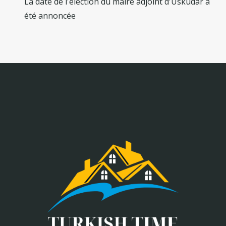
La date de l'élection du maire adjoint d'Üsküdar a
été annoncée