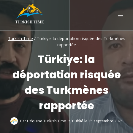
Skip
to
content
Turkish Time
/
Türkiye: la déportation risquée des Turkmènes
rapportée
Türkiye: la
déportation risquée
des Turkmènes
rapportée
Par
L'équipe Turkish Time
Publié le
15 septembre 2025