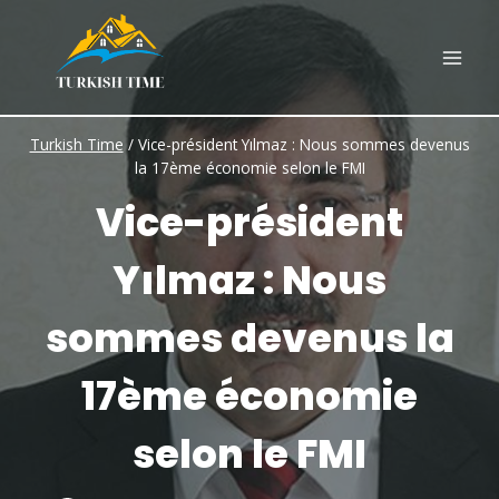
Skip
to
content
Turkish Time
/
Vice-président Yılmaz : Nous sommes devenus
la 17ème économie selon le FMI
Vice-président
Yılmaz : Nous
sommes devenus la
17ème économie
selon le FMI