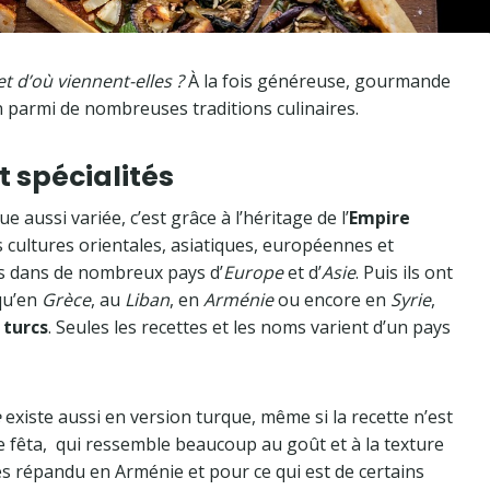
t d’où viennent-elles ?
À la fois généreuse, gourmande
n parmi de nombreuses traditions culinaires.
et spécialités
ussi variée, c’est grâce à l’héritage de l’
Empire
 cultures orientales, asiatiques, européennes et
s dans de nombreux pays d’
Europe
et d’
Asie
. Puis ils ont
qu’en
Grèce
, au
Liban
, en
Arménie
ou encore en
Syrie
,
 turcs
. Seules les recettes et les noms varient d’un pays
e
existe aussi en version turque, même si la recette n’est
e fêta, qui ressemble beaucoup au goût et à la texture
ès répandu en Arménie et pour ce qui est de certains