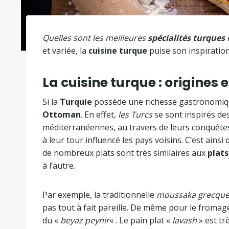
Quelles sont les meilleures
spécialités turques
e
et variée, la
cuisine turque
puise son inspiratio
La cuisine turque : origines 
Si la
Turquie
possède une richesse gastronomique a
Ottoman
. En effet,
les Turcs
se sont inspirés des
méditerranéennes, au travers de leurs conquête
à leur tour influencé les pays voisins. C’est ainsi 
de nombreux plats sont très similaires aux
plats
à l’autre.
Par exemple, la traditionnelle
moussaka grecqu
pas tout à fait pareille. De même pour le fromag
du «
beyaz peynir
« . Le pain plat «
lavash
» est tr