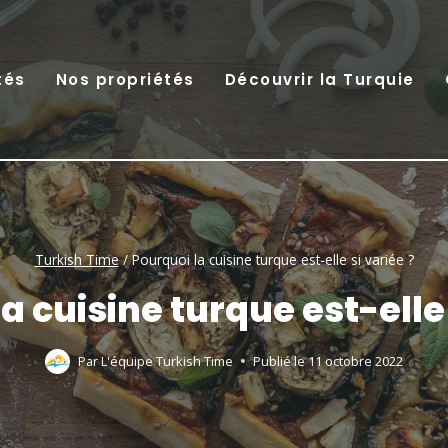
tés
Nos propriétés
Découvrir la Turquie
Turkish Time
/
Pourquoi la cuisine turque est-elle si variée ?
a cuisine turque est-elle 
Par
L'équipe Turkish Time
Publié le
11 octobre 2022