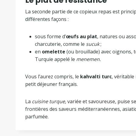
Le plat de résistance
La seconde partie de ce copieux repas est princ
différentes façons :
sous forme d’
œufs au plat
, natures ou ass
charcuterie, comme le
sucuk
;
en
omelette
(ou brouillade) avec oignons, to
Turquie appelé le
menemen.
Vous l’aurez compris, le
kahvalti turc
, véritable
petit déjeuner français.
La
cuisine turque
, variée et savoureuse, puise s
frontières des saveurs méditerranéennes, asiatiqu
parfumée.