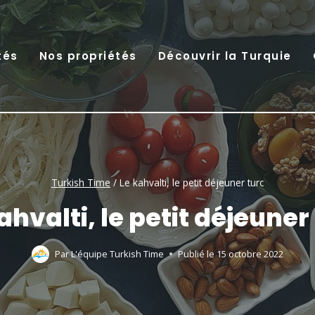
tés
Nos propriétés
Découvrir la Turquie
Turkish Time
/
Le kahvalti, le petit déjeuner turc
ahvalti, le petit déjeuner
Par
L'équipe Turkish Time
Publié le
15 octobre 2022