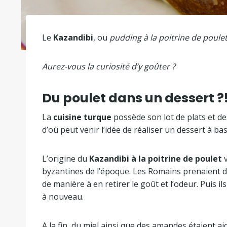
Le
Kazandibi
, ou
pudding à la poitrine de poule
Aurez-vous la curiosité d’y goûter ?
Du poulet dans un dessert ?
La
cuisine turque
possède son lot de plats et 
d’où peut venir l’idée de réaliser un dessert à ba
L’origine du
Kazandibi à la poitrine de poulet
v
byzantines de l’époque. Les Romains prenaient du
de manière à en retirer le goût et l’odeur. Puis il
à nouveau.
A la fin, du miel ainsi que des amandes étaient a