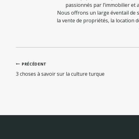
passionnés par l’immobilier et a
Nous offrons un large éventail de s
la vente de propriétés, la location 
Navigation
PRÉCÉDENT
de
3 choses à savoir sur la culture turque
l’article