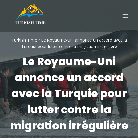
Skip
to
content
Turkish Time
/
Le Royaume-Uni annonce un accord avec la
Turquie pour lutter contre la migration irrégulière
Le Royaume-Uni
annonce un accord
avec la Turquie pour
lutter contre la
migration irrégulière