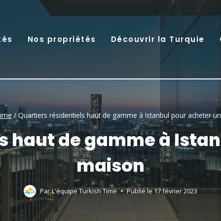
tés
Nos propriétés
Découvrir la Turquie
Time
/
Quartiers résidentiels haut de gamme à Istanbul pour acheter 
ls haut de gamme à Ista
maison
Par
L'équipe Turkish Time
Publié le
17 février 2023